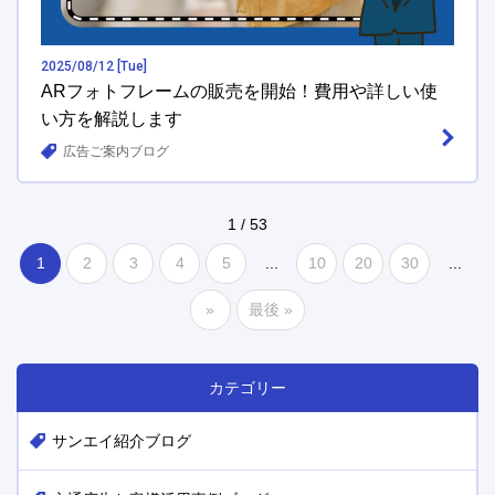
2025/08/12 [Tue]
ARフォトフレームの販売を開始！費用や詳しい使
い方を解説します
広告ご案内ブログ
1 / 53
1
2
3
4
5
...
10
20
30
...
»
最後 »
カテゴリー
サンエイ紹介ブログ