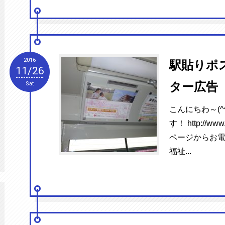
2016
駅貼りポ
11/26
ター広告
Sat
こんにちわ～(^
す！ http://www
ページからお電
福祉...