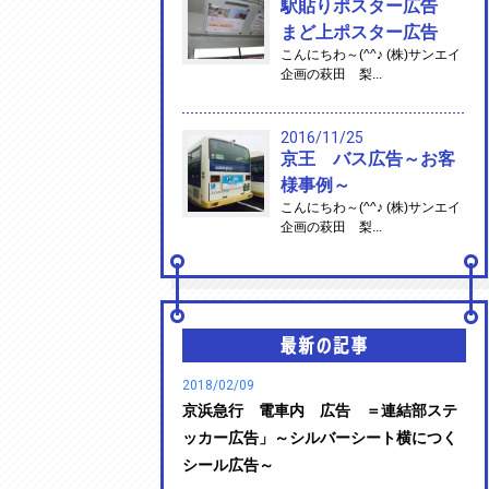
駅貼りポスター広告
まど上ポスター広告
こんにちわ～(^^♪ (株)サンエイ
企画の萩田 梨...
2016/11/25
京王 バス広告～お客
様事例～
こんにちわ～(^^♪ (株)サンエイ
企画の萩田 梨...
2018/02/09
京浜急行 電車内 広告 ＝連結部ステ
ッカー広告」～シルバーシート横につく
シール広告～