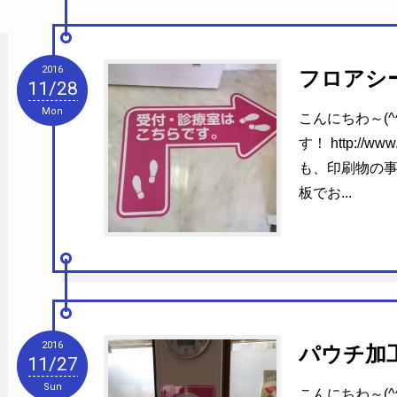
2016
フロアシ
11/28
Mon
こんにちわ～(^
す！ http://www
も、印刷物の事
板でお...
2016
パウチ加
11/27
Sun
こんにちわ～(^