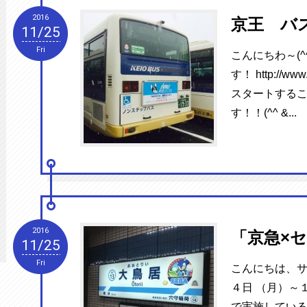
2016
京王 バ
11/25
Fri
こんにちわ～(^
す！ http://www
スタートするこ
す！！(^^ &...
2016
「京急×
11/25
Fri
こんにちは、サ
４日 （月）～
で実施している