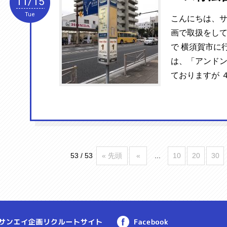
11/15
Tue
こんにちは、サ
画で取扱をして
で 横須賀市に
は、「アンド
ておりますが ４
53 / 53
« 先頭
«
...
10
20
30