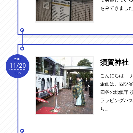
をみてきました
2016
須賀神社
11/20
Sun
こんにちは、サ
企画は、四ツ谷
四谷の総鎮守 
ラッピングバス
ち...