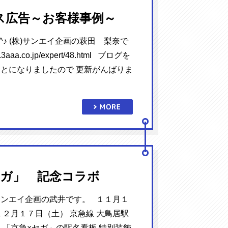
ス広告～お客様事例～
^♪ (株)サンエイ企画の萩田 梨奈で
.3aaa.co.jp/expert/48.html ブログを
とになりましたので 更新がんばりま
セガ」 記念コラボ
ンエイ企画の武井です。 １１月１
１２月１７日（土） 京急線 大鳥居駅
 「京急×セガ」の駅名看板 特別装飾