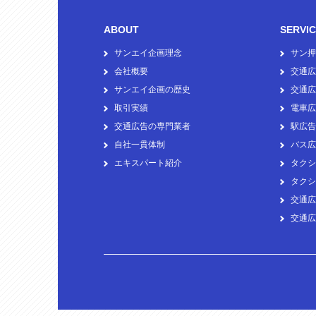
ABOUT
SERVI
サンエイ企画理念
サン押
会社概要
交通広
サンエイ企画の歴史
交通広
取引実績
電車広
交通広告の専門業者
駅広告
自社一貫体制
バス広
エキスパート紹介
タクシ
タクシ
交通広
交通広