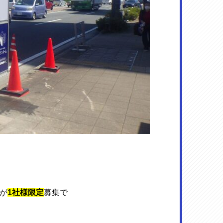
が
1社様限定
募集で