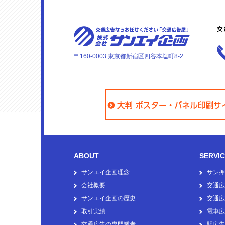
〒160-0003 東京都新宿区四谷本塩町8-2
ABOUT
SERVI
サンエイ企画理念
サン押
会社概要
交通広
サンエイ企画の歴史
交通広
取引実績
電車広
交通広告の専門業者
駅広告