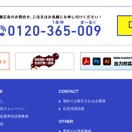
CE
CONTACT
し
初めてお取引される企業様
告キャンペーン
広告代理店様
告業界別活用事例
OTHER
告
最新のお客様事例