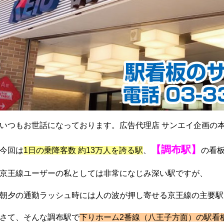
いつもお世話になっております。広告代理店 サンエイ企画の
【調布駅】
今回は
1日の乗降客数 約13万人を誇る駅
、
の看
京王線ユーザーの私としては非常になじみ深い駅ですが、
朝夕の通勤ラッシュ時には人の波が押し寄せる京王線の主要駅
さて、そんな調布駅で
下りホーム2番線（八王子方面）の駅看