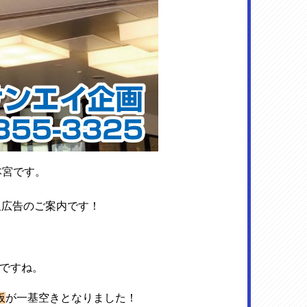
本宮です。
板広告のご案内です！
ですね。
板
が一基空きとなりました！