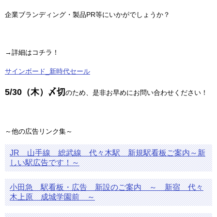
企業ブランディング・製品PR等にいかがでしょうか？
→詳細はコチラ！
サインボード_新時代セール
5/30（木）〆切
のため、是非お早めにお問い合わせください！
～他の広告リンク集～
JR 山手線 総武線 代々木駅 新規駅看板ご案内～新
しい駅広告です！～
小田急 駅看板・広告 新設のご案内 ～ 新宿 代々
木上原 成城学園前 ～