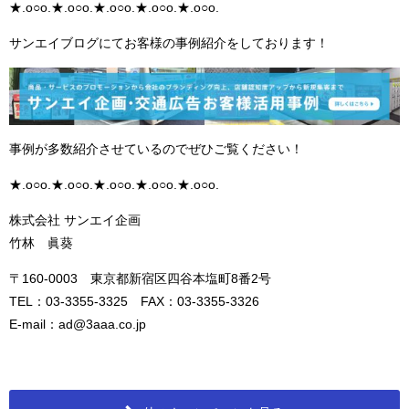
★.o○o.★.o○o.★.o○o.★.o○o.★.o○o.
サンエイブログにてお客様の事例紹介をしております！
事例が多数紹介させているのでぜひご覧ください！
★.o○o.★.o○o.★.o○o.★.o○o.★.o○o.
株式会社 サンエイ企画
竹林 眞葵
〒160-0003 東京都新宿区四谷本塩町8番2号
TEL：03-3355-3325 FAX：03-3355-3326
E-mail：ad@3aaa.co.jp